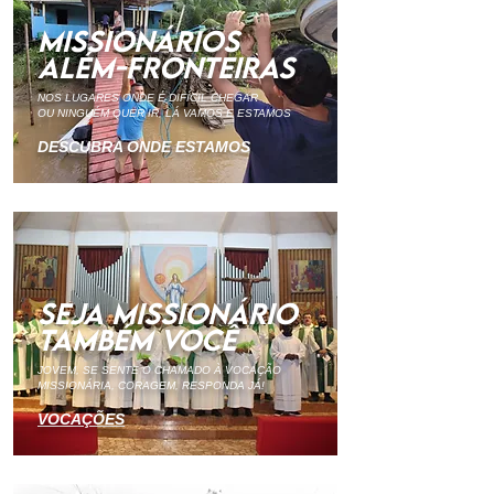
MISSIONÁRIOS
ALÉM-FRONTEIRAS
NOS LUGARES ONDE É DIFÍCIL CHEGAR
OU NINGUÉM QUER IR, LÁ VAMOS E ESTAMOS
DESC
UB
RA ONDE ESTAMOS
SEJA MISSIONÁRIO
TAMBÉM VOCÊ
JOVEM, SE SENTE O CHAMADO À VOCAÇÃO
MISSIONÁRIA, CORAGEM, RESPONDA JÁ!
VOCA
ÇÕES