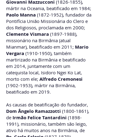
Giovanni Mazzucconi
(1826-1855)
,
mártir na Oceania, beatificado em 1984;
Paolo Manna
(1872-1952)
, fundador da
Pontifícia União Missionária do Clero e
dos Religiosos, proclamada em 2000;
Clemente Vismara
(1897-1988)
,
missionário na Birmânia (atual
Mianmar), beatificado em 2011;
Mario
Vergara
(1910-1950)
, também
martirizado na Birmânia e beatificado
em 2014, juntamente com um
catequista local, Isidoro Ngei Ko Lat,
morto com ele;
Alfredo Cremonesi
(1902-1953)
, mártir na Birmânia,
beatificado em 2019.
As causas de beatificação do fundador,
Dom Ângelo Ramazzotti
(1800-1861)
,
de
Irmão Felice Tantardini
(1898-
1991)
, missionário, também são leigo,
ativo há muitos anos na Birmânia, de
Pe. Carlo Salerio
(1827-1870)
,